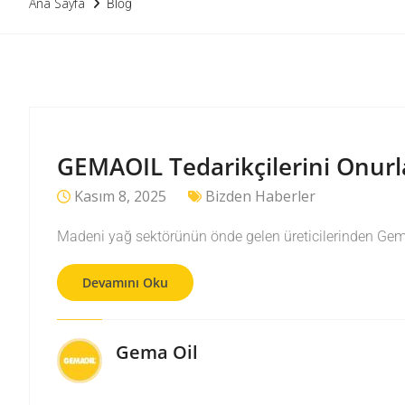
Ana Sayfa
Blog
GEMAOIL Tedarikçilerini Onurlan
Kasım 8, 2025
Bizden Haberler
Madeni yağ sektörünün önde gelen üreticilerinden Gemaoi
Devamını Oku
Gema Oil