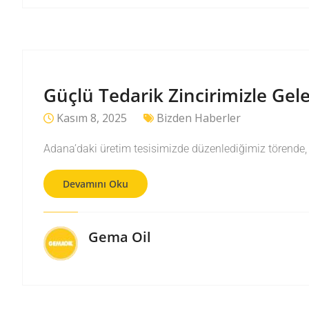
Güçlü Tedarik Zincirimizle Ge
Kasım 8, 2025
Bizden Haberler
Adana’daki üretim tesisimizde düzenlediğimiz törende, gü
Devamını Oku
Gema Oil