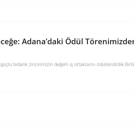
leceğe: Adana’daki Ödül Törenimizde
çlü tedarik zincirimizin değerli iş ortaklarını ödüllendirdik.Bir