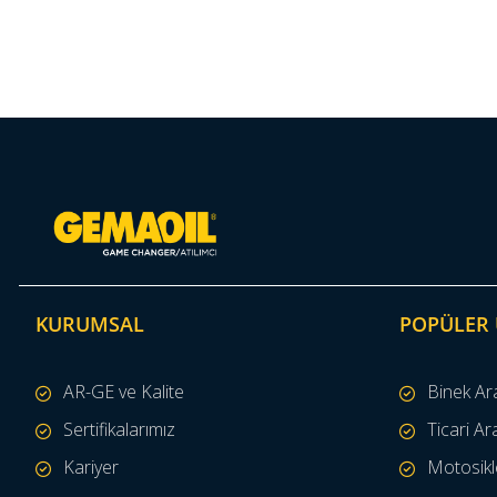
KURUMSAL
POPÜLER
AR-GE ve Kalite
Binek Ar
Sertifikalarımız
Ticari Ar
Kariyer
Motosikle