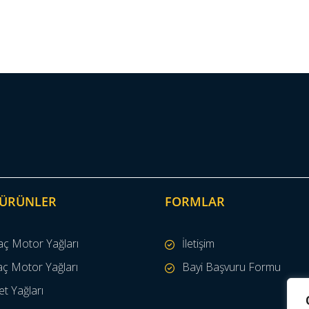
 ÜRÜNLER
FORMLAR
aç Motor Yağları
İletişim
aç Motor Yağları
Bayi Başvuru Formu
t Yağları