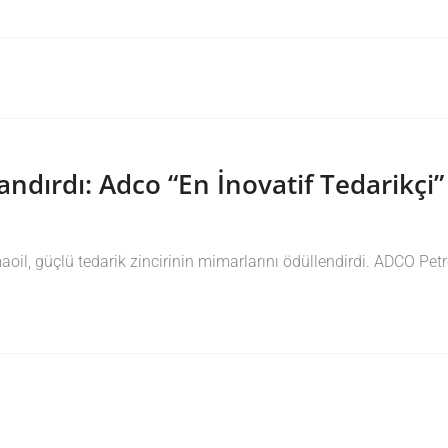
dırdı: Adco “En İnovatif Tedarikçi” 
l, güçlü tedarik zincirinin mimarlarını ödüllendirdi. ADCO Petro