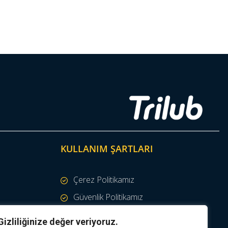
KULLANIM ŞARTLARI
Çerez Politikamız
Güvenlik Politikamız
Gizlilik Taahhüdü
Gizliliğinize değer veriyoruz.